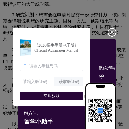
获得认可的大学或学院。
2.研究计划：
您需要在申请时提交一份研究计划，该计划
需要详细说明您的研究主题、目标、方法、预期结果等内
容。研究计划应该清晰地说明您的研究思路，并且有助于证
明您的研究方向与USM教授和研究团队的研究领域有所联
系。
《2026招生手册电子版》
3.考试成绩：
您需要提供GRE、GMAT或同等考试的成绩
Official Admission Manual
单。但是，如果您的母语是英语，您可以通过提供TOEFL或
IELTS的成绩单来代替。USM对英语语言能力要求非常高，
您需要获得相应的分数才能申请。
微信扫码
4.推荐信：
您需要提交2-3封来自您的导师、教授或专业
获取验证码
人士的推荐信。这些信件应该详细说明您的学术能力、研究
经验、个人品质等方面的情况。
立即获取
5.面试：
在提交完申请材料后，您可能会被邀请参加面
试，以进一步了解您的研究计划和背景，同时也可以让您更
好地了解USM博士课程的要求和特点。
留学小助手
以上是USM博士申请的基本条件，但是还有其他一些因