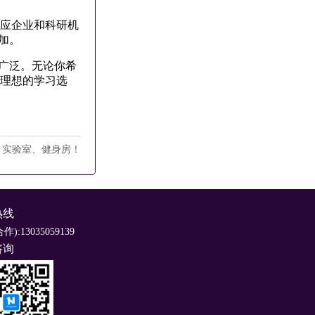
应企业和科研机
加。
广泛。无论你希
域理想的学习选
、实验室、健身房！
热线
合作):13035059139
咨询