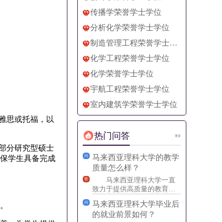
传播学荣誉学士学位
分析化学荣誉学士学位
制造管理工程荣誉学士学位
化学工程荣誉学士学位
化学荣誉学士学位
宇航工程荣誉学士学位
室内建筑学荣誉学士学位
雅思或托福，以
热门问答
更多
部分研究型硕士
马来西亚理科大学的教学
问
确保学生具备完成
质量怎么样？
马来西亚理科大学一直
答
致力于提供高质量的教育，
它是马来西亚数一数二的理
马来西亚理科大学毕业后
问
。
科大学之一。学校的教学质
的就业前景如何？
量得