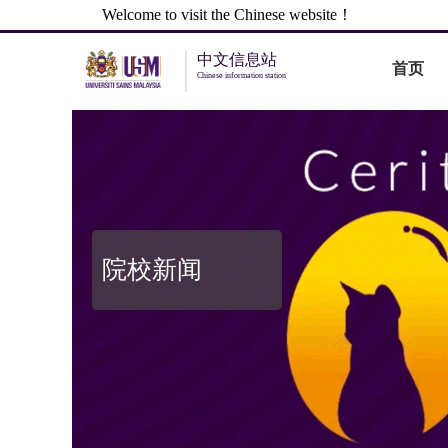
Welcome to visit the Chinese website！
中文信息站
首页
Chinese information station
院校新闻