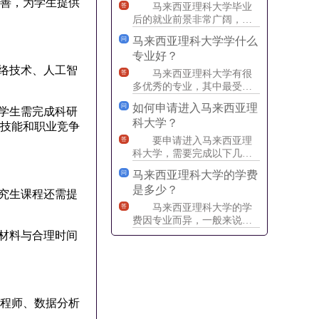
善，为学生提供
马来西亚理科大学毕业
答
后的就业前景非常广阔，因
为理科专业的应用范围非常
马来西亚理科大学学什么
问
广泛。许多企业和机构都需
专业好？
要理
络技术、人工智
马来西亚理科大学有很
答
多优秀的专业，其中最受欢
迎的包括计算机科学、数
如何申请进入马来西亚理
问
学生需完成科研
学、物理和生物学等。
科大学？
计算
业技能和职业竞争
要申请进入马来西亚理
答
科大学，需要完成以下几个
步骤： 1.在线申请：前
马来西亚理科大学的学费
问
往马来西亚理科大学官网，
是多少？
究生课程还需提
马来西亚理科大学的学
答
费因专业而异，一般来说，
理工科类专业的学费较高。
材料与合理时间
例如，工程、计算机科学、
医学
程师、数据分析